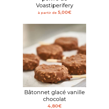
Voastiperifery
5,00
€
à partir de
Bâtonnet glacé vanille
chocolat
4,80
€