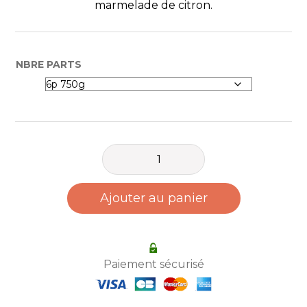
marmelade de citron.
NBRE PARTS
quantité
de
Bûche
Ajouter au panier
glacée
Sapin,
Orange
Paiement sécurisé
sanguine
&
Noisettes