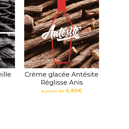
ille
Crème glacée Antésite
Réglisse Anis
4,80
€
à partir de