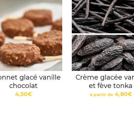
nnet glacé vanille
Crème glacée van
chocolat
et fève tonka
4,50
€
4,80
€
à partir de