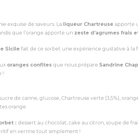
Orange
ie exquise de saveurs. La
liqueur Chartreuse
apporte u
andis que l’orange apporte un
zeste d’agrumes frais e
e Sicile
fait de ce sorbet une expérience gustative à la f
aux
oranges confites
que nous prépare
Sandrine Cha
 !
ucre de canne, glucose, Chartreuse verte (3,5%), oranges
stes orange
orbet :
dessert au chocolat, cake au citron, soupe de fr
éritif en verrine tout simplement !