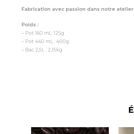
Fabrication avec passion dans notre atelie
Poids :
– Pot 160 mL: 125g
– Pot 440 mL : 400g
– Bac 2,5L : 2,15kg