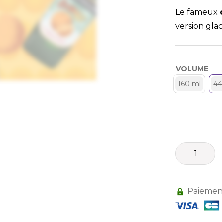
Le fameux
version glac
VOLUME
160 ml
44
quantité
de
Sorbet
plein
Paiement
fruit
Chartreuse