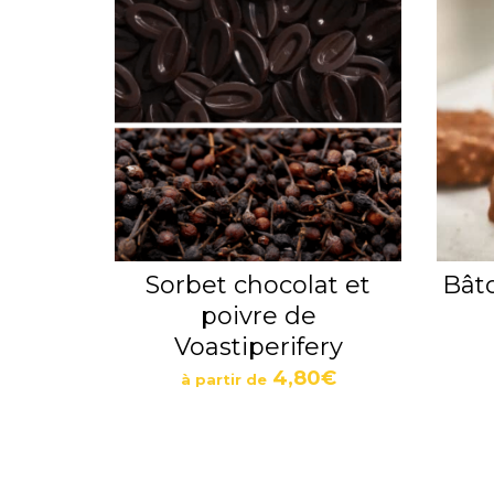
Sorbet chocolat et
Bâto
poivre de
Voastiperifery
4,80
€
à partir de