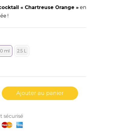
cocktail « Chartreuse Orange »
en
ée !
0 ml
2.5 L
Ajouter au panier
 sécurisé