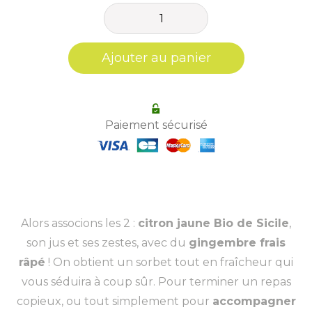
quantité
de
Sorbet
Ajouter au panier
plein
fruit
Citron
Paiement sécurisé
&
gingembre
Alors associons les 2 :
citron jaune Bio de Sicile
,
son jus et ses zestes, avec du
gingembre frais
râpé
! On obtient un sorbet tout en fraîcheur qui
vous séduira à coup sûr. Pour terminer un repas
copieux, ou tout simplement pour
accompagner