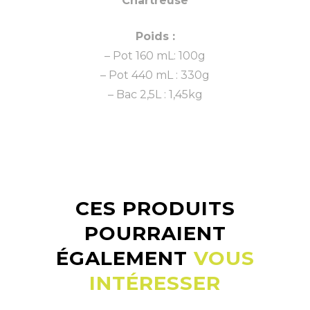
Chartreuse
Poids :
– Pot 160 mL: 100g
– Pot 440 mL : 330g
– Bac 2,5L : 1,45kg
CES PRODUITS
POURRAIENT
ÉGALEMENT
VOUS
INTÉRESSER