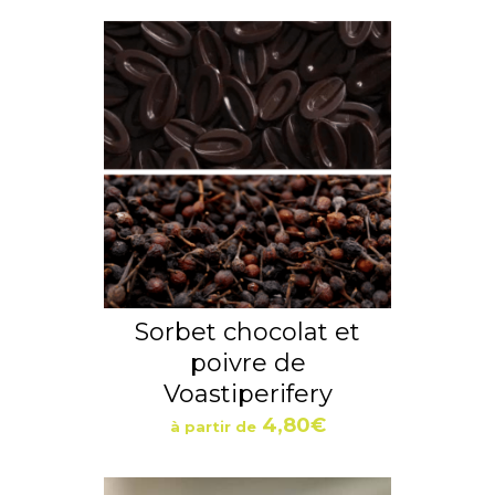
Sorbet chocolat et
poivre de
Voastiperifery
4,80
€
à partir de