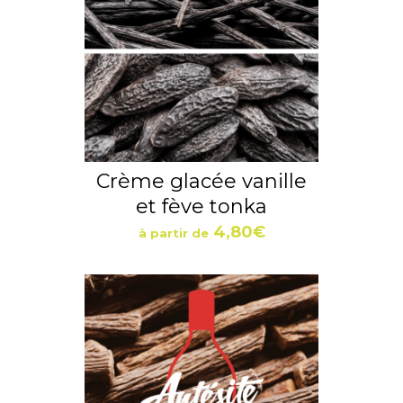
Crème glacée vanille
et fève tonka
4,80
€
à partir de